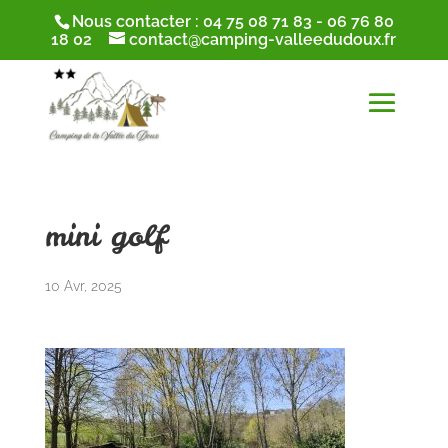
Nous contacter :
04 75 08 71 83
-
06 76 80
18 02
contact@camping-valleedudoux.fr
mini golf
10 Avr, 2025