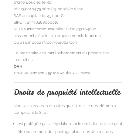
07270
Boucieu le Roi
tél : +33(0) 04.75.08.71.83 06.76.80.18.02
SAS au capital de 43 000 €
SIRET : 49376488000016
N° TVA Intracommunautaire : FR86493764880
classement 2 étoiles 40 emplacements tourisme
Du 23 juin 2022 n°: C07-041662-003
Le prestataire assurant l’hébergement du présent site
Internet est
OVH
2 rue Kellermann – 59100 Roubaix – France.
Droits de propriété intellectuelle
Nous avisons les internautes que la totalité des éléments
composant le Site :
est protégée par la législation sur le droit d’auteur : ce peut
être notamment des photographies, des dessins, des