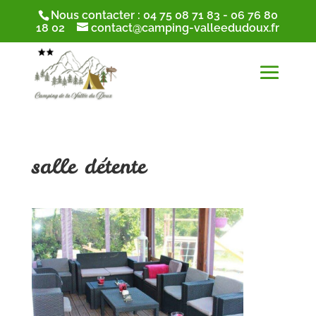
Nous contacter :
04 75 08 71 83
-
06 76 80
18 02
contact@camping-valleedudoux.fr
salle détente