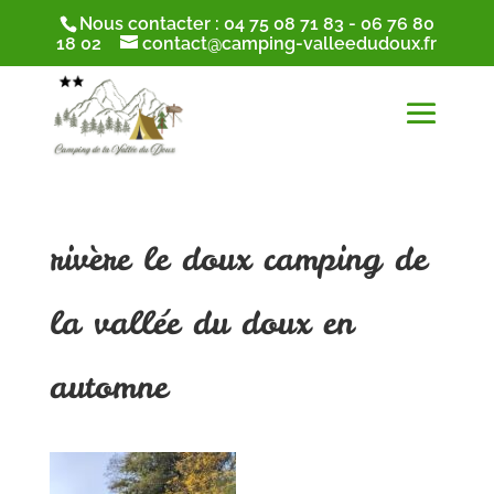
Nous contacter :
04 75 08 71 83
-
06 76 80
18 02
contact@camping-valleedudoux.fr
rivère le doux camping de
la vallée du doux en
automne