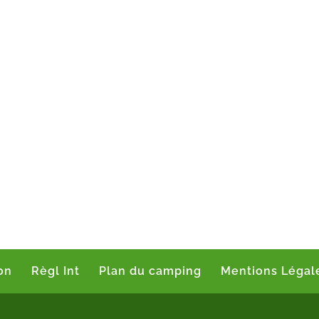
on
Règl Int
Plan du camping
Mentions Légal