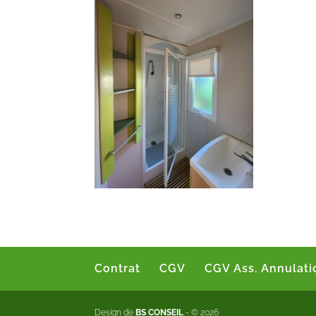
Contrat
CGV
CGV Ass. Annulati
Design de
BS CONSEIL
- © 2026