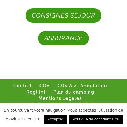
CONSIGNES SEJOUR
ASSURANCE
Contrat
CGV
CGV Ass. Annulation
Règl Int
Plan du camping
Mentions Légales
Politique de confidentialité
En poursuivant votre navigation, vous acceptez l’utilisation de
cookies sur ce site.
Accepter
Politique de confidentialité.
Design de
BS CONSEIL
- © 2026