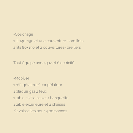
-Couchage
1 lit 140×190 et une couverture + oreillers
2 lits 80×190 et 2 couvertures+ oreillers
Tout équipé avec gaz et électricité
-Mobilier
1 réfrigérateur/ congélateur
1 plaque gaz 4 feux
1 table, 2 chaises et 1 banquette
1 table extérieure et 4 chaises
Kit vaisselles pour 4 personnes