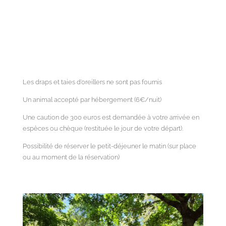
Les draps et taies d’oreillers ne sont pas fournis
Un animal accepté par hébergement (6€/nuit)
Une caution de 300 euros est demandée à votre arrivée en
espèces ou chèque (restituée le jour de votre départ).
Possibilité de réserver le petit-déjeuner le matin (sur place
ou au moment de la réservation)