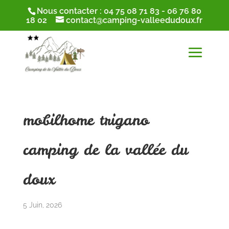
Nous contacter :
04 75 08 71 83
-
06 76 80
18 02
contact@camping-valleedudoux.fr
mobilhome trigano
camping de la vallée du
doux
5 Juin, 2026