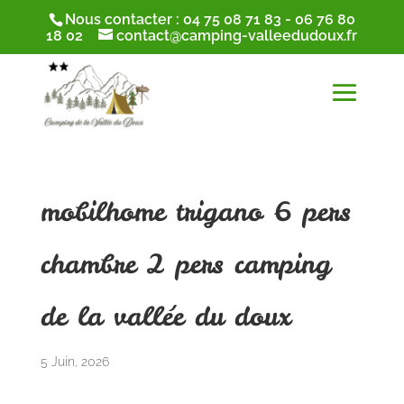
Nous contacter :
04 75 08 71 83
-
06 76 80
18 02
contact@camping-valleedudoux.fr
mobilhome trigano 6 pers
chambre 2 pers camping
de la vallée du doux
5 Juin, 2026