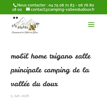
Nous contacter :
04 75 08 71 83
-
06 76 80
18 02
contact@camping-valleedudoux.fr
mobil home trigano salle
principale camping de la
vallée du doux
5 Juin, 2026