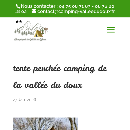
Nous contacter :
04 75 08 71 83
-
06 76 80
18 02
contact@camping-valleedudoux.fr
tente perchée camping de
la vallée du doux
27 Jan, 2026